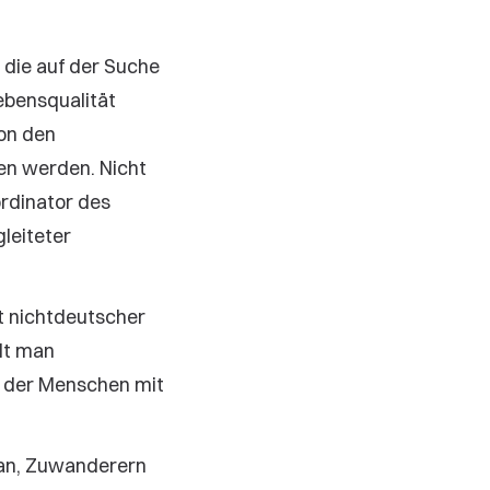
 die auf der Suche
ebensqualität
von den
en werden. Nicht
ordinator des
leiteter
t nichtdeutscher
hlt man
il der Menschen mit
ran, Zuwanderern