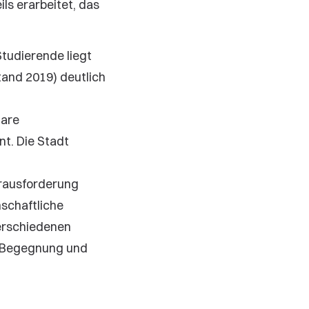
ls erarbeitet, das
Studierende liegt
tand 2019) deutlich
lare
t. Die Stadt
erausforderung
nschaftliche
verschiedenen
t Begegnung und