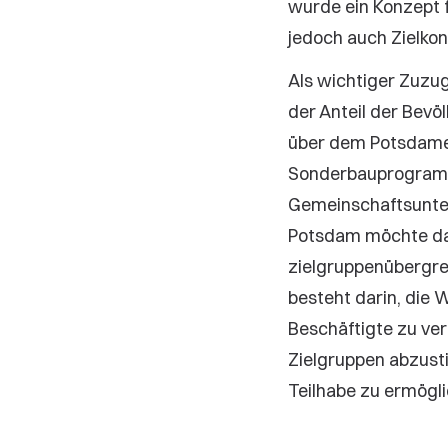
wurde ein Konzept f
jedoch auch Zielkonf
Als wichtiger Zuzug
der Anteil der Bevö
über dem Potsdamer
Sonderbauprogramm
Gemeinschaftsunter
Potsdam möchte da
zielgruppenübergre
besteht darin, die 
Beschäftigte zu ve
Zielgruppen abzust
Teilhabe zu ermögli