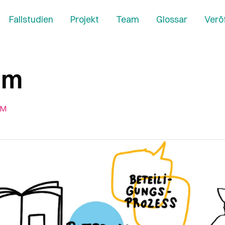
Fallstudien
Projekt
Team
Glossar
Verö
am
PM